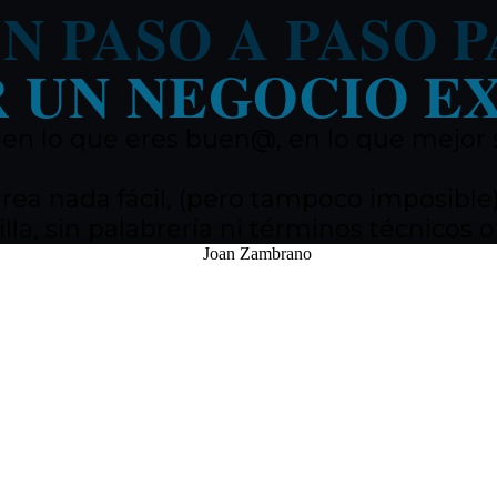
N PASO A PASO 
 UN NEGOCIO E
, en lo que eres buen@, en lo que mejor
a nada fácil, (pero tampoco imposible) 
lla, sin palabrería ni términos técnicos 