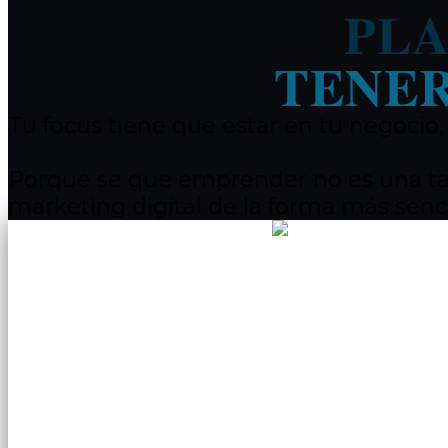
PLA
TENER
Tu focus tiene que estar en tu negocio
Porque se que emprender no es una tare
marketing digital de la forma más senci