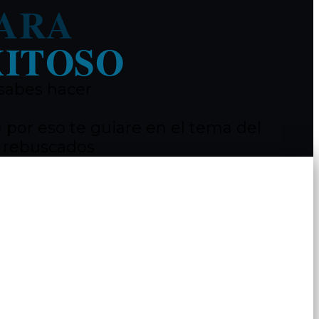
PARA
XITOSO
 sabes hacer
por eso te guiare en el tema del
o rebuscados